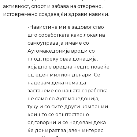
активност, спорт и забава на отворено,
истовремено создавајќи здрави навики.
-Навистина ми е задоволство
што соработката како локална
самоуправа ја имаме со
Аутомакедонија вроди со
плод, преку оваа донација,
којашто е вредна нешто повеќе
од еден милион денари. Се
надевам дека нема да
застанеме со нашата соработка
не само со Аутомакедонија,
туку и со сите други компании
коишто се општествено-
одговорни и се надевам дека
ќе донираат за јавен интерес,