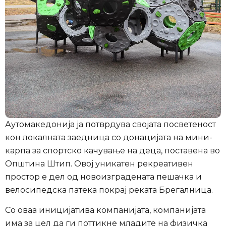
Аутомакедонија ја потврдува својата посветеност
кон локалната заедница со донацијата на мини-
карпа за спортско качување на деца, поставена во
Општина Штип. Овој уникатен рекреативен
простор е дел од новоизградената пешачка и
велосипедска патека покрај реката Брегалница.
Со оваа иницијатива компанијата, компанијата
има за цел да ги поттикне младите на физичка