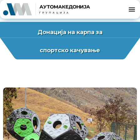
Донација на карпа за
спортско качување