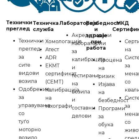
Технички
Техничка
Лабораторија
Безбедност
МКД
преглед
служба
и
Сертифи
Акредитирани
здравје
Технички
Хомологација
Серт
при
лаборатории
работа
преглед
Атест
на
за
за
ADR
Сист
калибрација
Процена
сите
ЕКМТ
за
и
на
видови
сертификат
мена
тестирање
ризик
возила
(CEMT)
со
на
Изјава
Одобрение
Калибрација
квал
возила
на
за
на
Сист
и
безбедност
управување
тахографи
за
составни
Програми
со
мена
делови
за
туѓо
со
обука
моторно
живо
на
возило
сред