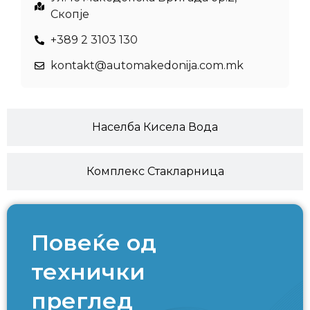
Скопје
+389 2 3103 130
kontakt@automakedonija.com.mk
Населба Кисела Вода
Комплекс Стакларница
Повеќе од
технички
преглед