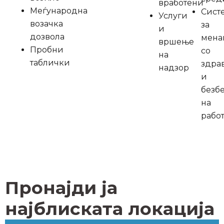
вработени
Меѓународна
Сист
Услуги
возачка
за
и
дозвола
мена
вршење
Пробни
со
на
таблички
здра
надзор
и
безб
на
рабо
Пронајди ја
најблиската локација