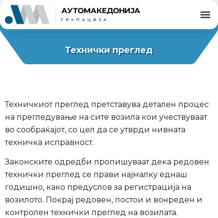
Технички преглед
Техничкиот преглед претставува детален процес
на прегледување на сите возила кои учествуваат
во сообраќајот, со цел да се утврди нивната
техничка исправност.
Законските одредби пропишуваат дека редовен
технички преглед се прави најмалку еднаш
годишно, како предуслов за регистрација на
возилото. Покрај редовен, постои и вонреден и
контролен технички преглед на возилата.