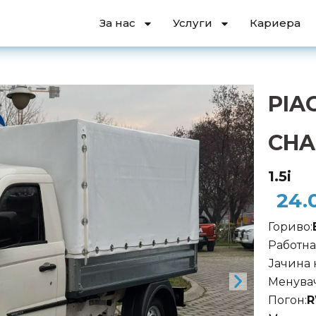
За нас
Услуги
Кариера
PIA
CHA
1.5i
24.
Гориво:
Работна
Јачина 
Менувач
Погон: