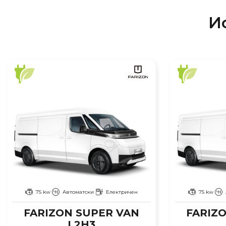
И
75 kw
Автоматски
Електричен
75 kw
FARIZON SUPER VAN
FARIZ
L2H3