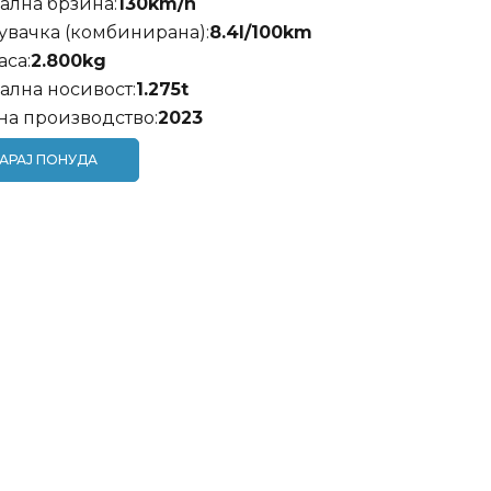
лна брзина:
130
km/h
вачка (комбинирана):
8.4
l/100km
аса:
2.800
kg
лна носивост:
1.275
t
на производство:
2023
АРАЈ ПОНУДА