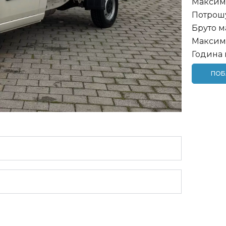
Максима
Потрошу
Бруто м
Максима
Година 
ПОБ