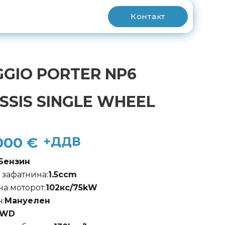
Контакт
GGIO PORTER NP6
SSIS SINGLE WHEEL
000
€
+ДДВ
Бензин
 зафатнина:
1.5
ccm
на моторот:
102
кс/
75
kW
:
Мануелен
RWD