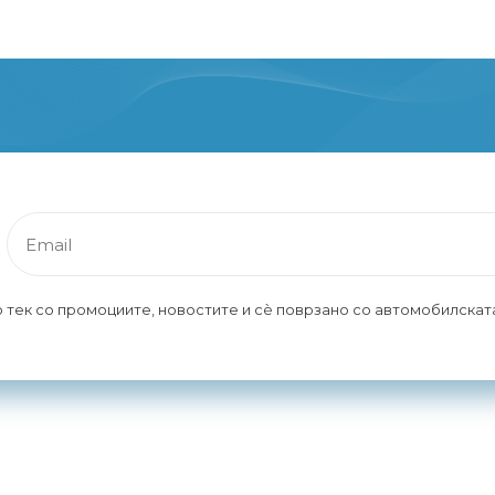
 тек со промоциите, новостите и сè поврзано со автомобилската